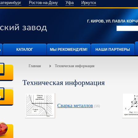
катеринбург
Ростов-на-Дону
Уфа
Иркутск
Г. КИРОВ, УЛ. ПАВЛА КОРЧА
А
КАТАЛОГ
МЫ РЕКОМЕНДУЕМ!
НАШИ ПАРТНЕРЫ
Главная
Техническая информация
Техническая информация
я
Сварка металлов
(16)