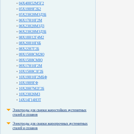
04Х40Н52М5Г2
05Х19Н9Г2Б2
05Х23Н28М3Д3Б
06Х17Н10Г2М
06Х23Н28М3Д3
06Х23Н28М3Д3Б
08Х18Н12Г4М2
08Х20Н10Г6Б
08Х22Н7Г2Б
09Х15Н8СМ2Ю
09Х15Н8СМЮ
09Х17Н10Г2М
10Х15Н8С3Г2Б
10Х19Н10Г2МБФ
10Х19Н9ГФ
10Х20Н7М2Г2Б
10Х23Н26М3
14Х14Г14Н3Т
Электроды для сварки жаростойких аустенитных
сталей и сплавов
Электроды для сварки жаропрочных аустенитных
сталей и сплавов