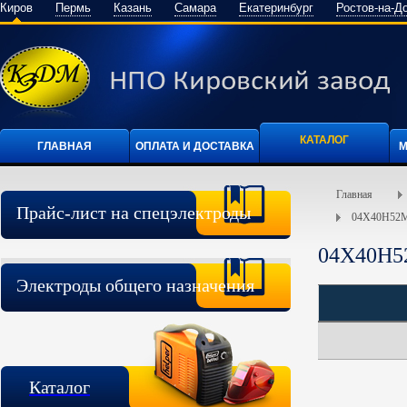
Киров
Пермь
Казань
Самара
Екатеринбург
Ростов-на-Д
КАТАЛОГ
ГЛАВНАЯ
ОПЛАТА И ДОСТАВКА
М
Главная
Прайс-лист на спецэлектроды
04Х40Н52
04Х40Н5
Электроды общего назначения
Каталог