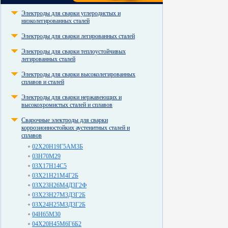
Электроды для сварки углеродистых и
низколегированных сталей
Электроды для сварки легированных сталей
Электроды для сварки теплоустойчивых
легированных сталей
Электроды для сварки высоколегированных
сплавов и сталей
Электроды для сварки нержавеющих и
высокохромистых сталей и сплавов
Сварочные электроды для сварки
коррозионностойких аустенитных сталей и
сплавов
02Х20Н19Г5АМ3Б
03Н70М29
03Х17Н14С5
03Х21Н21М4Г2Б
03Х23Н26М4Д3Г2Ф
03Х23Н27М3Д3Г2Б
03Х24Н25М3Д3Г2Б
04Н65М30
04Х20Н45М6Г6Б2