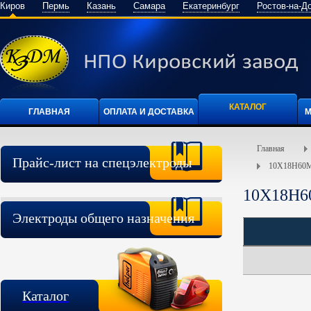
Киров
Пермь
Казань
Самара
Екатеринбург
Ростов-на-Д
КАТАЛОГ
ГЛАВНАЯ
ОПЛАТА И ДОСТАВКА
М
Главная
Прайс-лист на спецэлектроды
10Х18Н60
10Х18Н6
Электроды общего назначения
Каталог