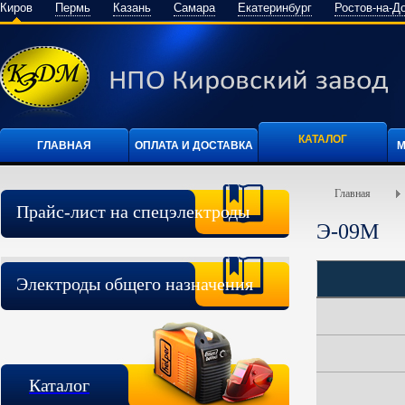
Киров
Пермь
Казань
Самара
Екатеринбург
Ростов-на-Д
КАТАЛОГ
ГЛАВНАЯ
ОПЛАТА И ДОСТАВКА
М
Главная
Прайс-лист на спецэлектроды
Э-09М
Электроды общего назначения
Каталог