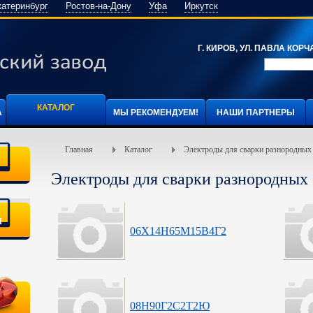
катеринбург
Ростов-на-Дону
Уфа
Иркутск
Г. КИРОВ, УЛ. ПАВЛА КОРЧА
КАТАЛОГ
А
МЫ РЕКОМЕНДУЕМ!
НАШИ ПАРТНЕРЫ
Главная
Каталог
Электроды для сварки разнородных 
Электроды для сварки разнородных 
я
06Х14Н65М15В4Г2
08Н90Г2С2Т2Ю