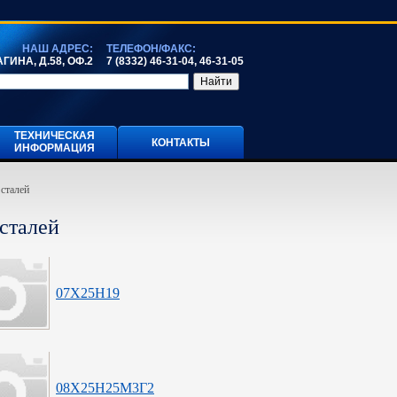
НАШ АДРЕС:
ТЕЛЕФОН/ФАКС:
ГИНА, Д.58, ОФ.2
7 (8332) 46-31-04, 46-31-05
ТЕХНИЧЕСКАЯ
КОНТАКТЫ
ИНФОРМАЦИЯ
сталей
сталей
07Х25Н19
08Х25Н25М3Г2