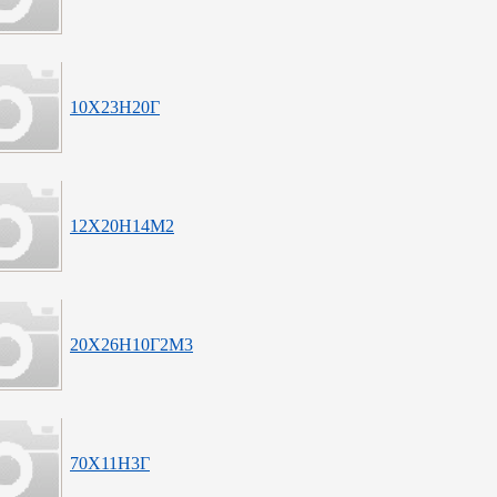
10Х23Н20Г
12Х20Н14М2
20Х26Н10Г2М3
70Х11Н3Г