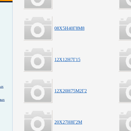
08Х5Н40Г8М8
12Х12Н7Г15
ных
12Х20Н75М2Г2
ных
20Х27Н8Г2М