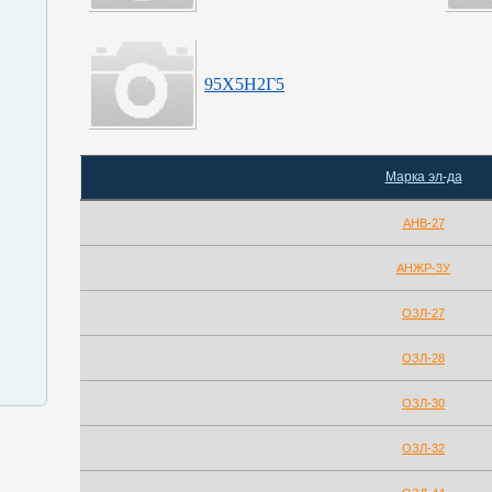
95Х5Н2Г5
Марка эл-да
АНВ-27
АНЖР-3У
ОЗЛ-27
ОЗЛ-28
ОЗЛ-30
ОЗЛ-32