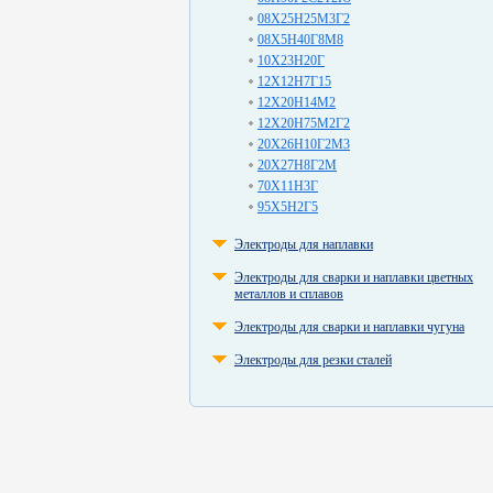
08Х25Н25М3Г2
08Х5Н40Г8М8
10Х23Н20Г
12Х12Н7Г15
12Х20Н14М2
12Х20Н75М2Г2
20Х26Н10Г2М3
20Х27Н8Г2М
70Х11Н3Г
95Х5Н2Г5
Электроды для наплавки
Электроды для сварки и наплавки цветных
металлов и сплавов
Электроды для сварки и наплавки чугуна
Электроды для резки сталей