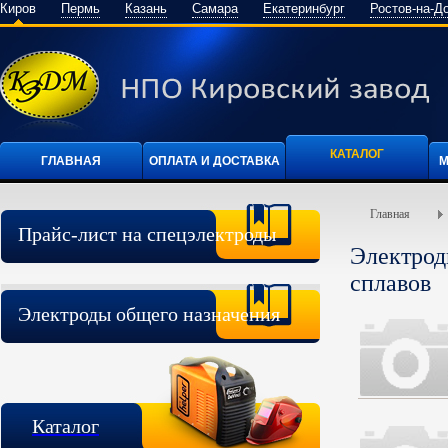
Киров
Пермь
Казань
Самара
Екатеринбург
Ростов-на-Д
КАТАЛОГ
ГЛАВНАЯ
ОПЛАТА И ДОСТАВКА
М
Главная
Прайс-лист на спецэлектроды
Электрод
сплавов
Электроды общего назначения
Каталог