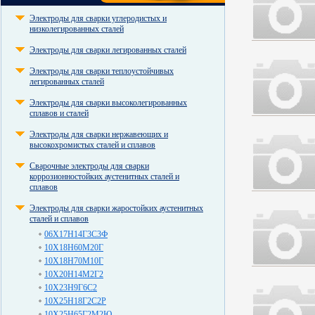
Электроды для сварки углеродистых и
низколегированных сталей
Электроды для сварки легированных сталей
Электроды для сварки теплоустойчивых
легированных сталей
Электроды для сварки высоколегированных
сплавов и сталей
Электроды для сварки нержавеющих и
высокохромистых сталей и сплавов
Сварочные электроды для сварки
коррозионностойких аустенитных сталей и
сплавов
Электроды для сварки жаростойких аустенитных
сталей и сплавов
06Х17Н14Г3С3Ф
10Х18Н60М20Г
10Х18Н70М10Г
10Х20Н14М2Г2
10Х23Н9Г6С2
10Х25Н18Г2С2Р
10Х25Н65Г2М2Ю