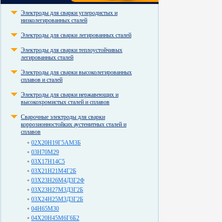
Электроды для сварки углеродистых и
низколегированных сталей
Электроды для сварки легированных сталей
Электроды для сварки теплоустойчивых
легированных сталей
Электроды для сварки высоколегированных
сплавов и сталей
Электроды для сварки нержавеющих и
высокохромистых сталей и сплавов
Сварочные электроды для сварки
коррозионностойких аустенитных сталей и
сплавов
02Х20Н19Г5АМ3Б
03Н70М29
03Х17Н14С5
03Х21Н21М4Г2Б
03Х23Н26М4Д3Г2Ф
03Х23Н27М3Д3Г2Б
03Х24Н25М3Д3Г2Б
04Н65М30
04Х20Н45М6Г6Б2