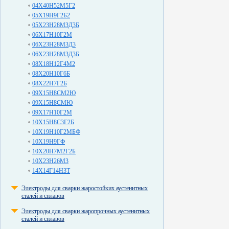
04Х40Н52М5Г2
05Х19Н9Г2Б2
05Х23Н28М3Д3Б
06Х17Н10Г2М
06Х23Н28М3Д3
06Х23Н28М3Д3Б
08Х18Н12Г4М2
08Х20Н10Г6Б
08Х22Н7Г2Б
09Х15Н8СМ2Ю
09Х15Н8СМЮ
09Х17Н10Г2М
10Х15Н8С3Г2Б
10Х19Н10Г2МБФ
10Х19Н9ГФ
10Х20Н7М2Г2Б
10Х23Н26М3
14Х14Г14Н3Т
Электроды для сварки жаростойких аустенитных
сталей и сплавов
Электроды для сварки жаропрочных аустенитных
сталей и сплавов