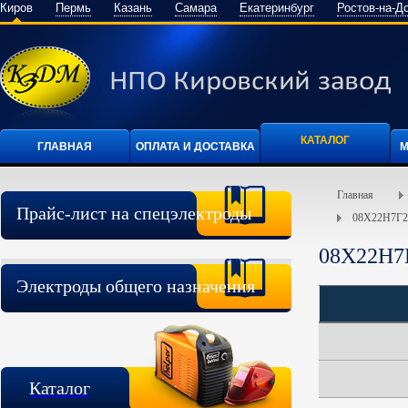
Киров
Пермь
Казань
Самара
Екатеринбург
Ростов-на-Д
КАТАЛОГ
ГЛАВНАЯ
ОПЛАТА И ДОСТАВКА
М
Главная
Прайс-лист на спецэлектроды
08Х22Н7Г
08Х22Н7
Электроды общего назначения
Каталог