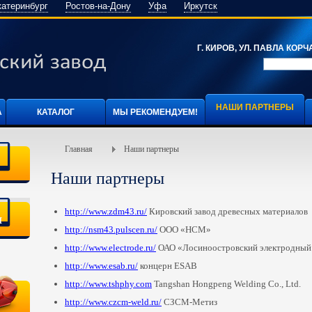
катеринбург
Ростов-на-Дону
Уфа
Иркутск
Г. КИРОВ, УЛ. ПАВЛА КОРЧА
НАШИ ПАРТНЕРЫ
А
КАТАЛОГ
МЫ РЕКОМЕНДУЕМ!
Главная
Наши партнеры
Наши партнеры
http://www.zdm43.ru/
Кировский завод древесных материалов
я
http://nsm43.pulscen.ru/
ООО
«
НСМ»
http://www.electrode.ru/
ОАО
«
Лосиноостровский электродный
http://www.esab.ru/
концерн ESAB
http://www.tshphy.com
Tangshan Hongpeng Welding Co., Ltd.
http://www.czcm-weld.ru/
СЗСМ-Метиз