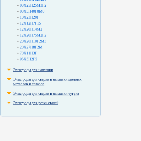
08Х25Н25М3Г2
08Х5Н40Г8М8
10Х23Н20Г
12Х12Н7Г15
12Х20Н14М2
12Х20Н75М2Г2
20Х26Н10Г2М3
20Х27Н8Г2М
70Х11Н3Г
95Х5Н2Г5
Электроды для наплавки
Электроды для сварки и наплавки цветных
металлов и сплавов
Электроды для сварки и наплавки чугуна
Электроды для резки сталей