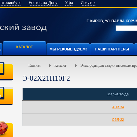
катеринбург
Ростов-на-Дону
Уфа
Иркутск
Г. КИРОВ, УЛ. ПАВЛА КОРЧА
КАТАЛОГ
А
МЫ РЕКОМЕНДУЕМ!
НАШИ ПАРТНЕРЫ
Главная
Каталог
Электроды для сварки высоколегиро
Э-02Х21Н10Г2
Марка эл-да
я
АНВ-34
ОЗЛ-22