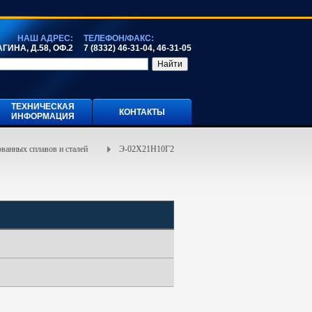
НАШ АДРЕС:
ТЕЛЕФОН/ФАКС:
ГИНА, Д.58, ОФ.2
7 (8332) 46-31-04, 46-31-05
ТЕХНИЧЕСКАЯ
КОНТАКТЫ
ИНФОРМАЦИЯ
ванных сплавов и сталей
Э-02Х21Н10Г2