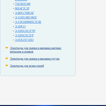
75Х5Н2СФР
90Х4Г2С3Р
Э-08Х17Н8С6Г
Э-110Х14В13Ф2Г
Э-13Х16Н8М5С5Г4Б
Э-20Х13
Э-320Х23С2ГТР
Э-320Х25С2ГР
Э-65Х25Г13Н3
Электроды для сварки и наплавки цветных
металлов и сплавов
Электроды для сварки и наплавки чугуна
Электроды для резки сталей