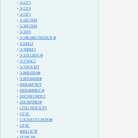
Э-11Г3
Э-12Г4
Э-15Г5
Э-16Г2ХМ
Э-30Г2ХМ
Э-35Г6
Э-10К18В11М10Х3СФ
Э-24Х12
Э-30В8Х3
Э-35Х12В3СФ
Э-37Х9С2
Э-70Х3СМТ
Э-80В18Х4Ф
Э-90Х4М4ВФ
100Х4М7Ф2Т
100Х4М8В2СФ
10Х33Н11М3СГ
10Х5М10В2Ф
115Х17Н3Г2СРТ
11Г3С
11Х31Н11ГСМ3ЮФ
15Г4С
360Х15Г3Р
5Х10С3М