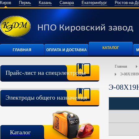
Киров
Пермь
Казань
Самара
Екатеринбург
Ростов-на-Д
КАТАЛОГ
ГЛАВНАЯ
ОПЛАТА И ДОСТАВКА
М
Главная
Прайс-лист на спецэлектроды
Э-08Х19Н
Э-08Х19
Электроды общего назначения
Каталог