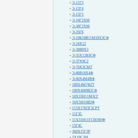
Э-11Г3
Э-12Г4
Э-15Г5
Э-16Г2ХМ
Э-30Г2ХМ
Э-35Г6
Э-10К18В11М10Х3СФ
Э-24Х12
Э-30В8Х3
Э-35Х12В3СФ
Э-37Х9С2
Э-70Х3СМТ
Э-80В18Х4Ф
Э-90Х4М4ВФ
100Х4М7Ф2Т
100Х4М8В2СФ
10Х33Н11М3СГ
10Х5М10В2Ф
115Х17Н3Г2СРТ
11Г3С
11Х31Н11ГСМ3ЮФ
15Г4С
360Х15Г3Р
5Х10С3М