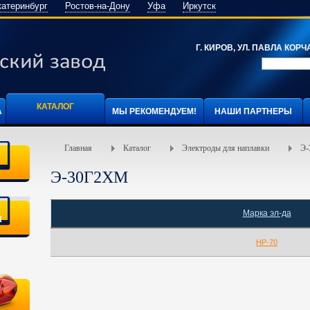
катеринбург
Ростов-на-Дону
Уфа
Иркутск
Г. КИРОВ, УЛ. ПАВЛА КОРЧА
КАТАЛОГ
А
МЫ РЕКОМЕНДУЕМ!
НАШИ ПАРТНЕРЫ
Главная
Каталог
Электроды для наплавки
Э
Э-30Г2ХМ
Марка эл-да
я
НР-70