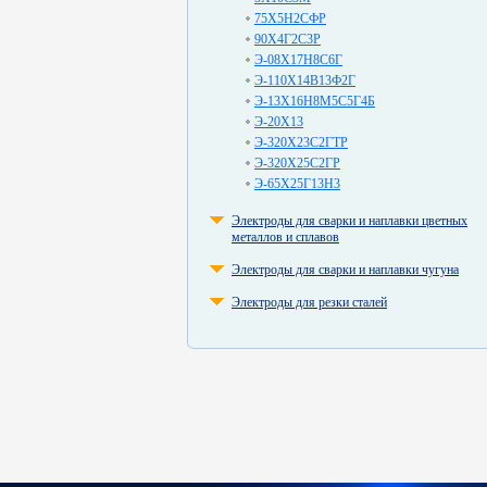
75Х5Н2СФР
90Х4Г2С3Р
Э-08Х17Н8С6Г
Э-110Х14В13Ф2Г
Э-13Х16Н8М5С5Г4Б
Э-20Х13
Э-320Х23С2ГТР
Э-320Х25С2ГР
Э-65Х25Г13Н3
Электроды для сварки и наплавки цветных
металлов и сплавов
Электроды для сварки и наплавки чугуна
Электроды для резки сталей