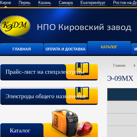
Киров
Пермь
Казань
Самара
Екатеринбург
Ростов-на-Д
КАТАЛОГ
ГЛАВНАЯ
ОПЛАТА И ДОСТАВКА
М
Главная
Прайс-лист на спецэлектроды
Э-09МХ
Электроды общего назначения
Каталог