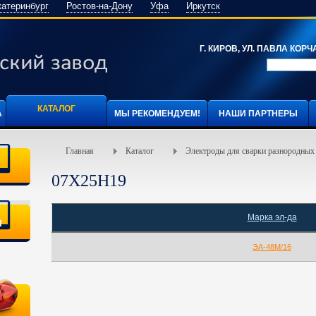
катеринбург
Ростов-на-Дону
Уфа
Иркутск
Г. КИРОВ, УЛ. ПАВЛА КОРЧА
КАТАЛОГ
А
МЫ РЕКОМЕНДУЕМ!
НАШИ ПАРТНЕРЫ
Главная
Каталог
Электроды для сварки разнородных 
07Х25Н19
Марка эл-да
я
ЭА-48М/16