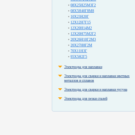
08Х25Н25М3Г2
08Х5Н40Г8М8
10Х23Н20Г
12Х12Н7Г15
12Х20Н14М2
12Х20Н75М2Г2
20Х26Н10Г2М3
20Х27Н8Г2М
70Х11Н3Г
95Х5Н2Г5
Электроды для наплавки
Электроды для сварки и наплавки цветных
металлов и сплавов
Электроды для сварки и наплавки чугуна
Электроды для резки сталей