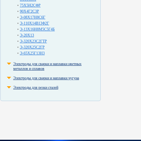
75Х5Н2СФР
90Х4Г2С3Р
Э-08Х17Н8С6Г
Э-110Х14В13Ф2Г
Э-13Х16Н8М5С5Г4Б
Э-20Х13
Э-320Х23С2ГТР
Э-320Х25С2ГР
Э-65Х25Г13Н3
Электроды для сварки и наплавки цветных
металлов и сплавов
Электроды для сварки и наплавки чугуна
Электроды для резки сталей