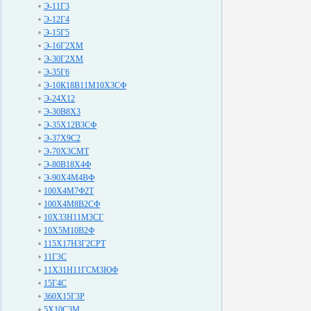
Э-11Г3
Э-12Г4
Э-15Г5
Э-16Г2ХМ
Э-30Г2ХМ
Э-35Г6
Э-10К18В11М10Х3СФ
Э-24Х12
Э-30В8Х3
Э-35Х12В3СФ
Э-37Х9С2
Э-70Х3СМТ
Э-80В18Х4Ф
Э-90Х4М4ВФ
100Х4М7Ф2Т
100Х4М8В2СФ
10Х33Н11М3СГ
10Х5М10В2Ф
115Х17Н3Г2СРТ
11Г3С
11Х31Н11ГСМ3ЮФ
15Г4С
360Х15Г3Р
5Х10С3М