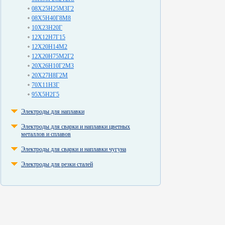
08Х25Н25М3Г2
08Х5Н40Г8М8
10Х23Н20Г
12Х12Н7Г15
12Х20Н14М2
12Х20Н75М2Г2
20Х26Н10Г2М3
20Х27Н8Г2М
70Х11Н3Г
95Х5Н2Г5
Электроды для наплавки
Электроды для сварки и наплавки цветных
металлов и сплавов
Электроды для сварки и наплавки чугуна
Электроды для резки сталей