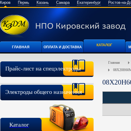
Киров
Пермь
Казань
Самара
Екатеринбург
Ростов-на-Д
КАТАЛОГ
ГЛАВНАЯ
ОПЛАТА И ДОСТАВКА
М
Главная
Прайс-лист на спецэлектроды
08Х20Н60
08Х20Н6
Электроды общего назначения
Каталог