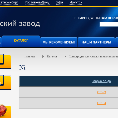
катеринбург
Ростов-на-Дону
Уфа
Иркутск
Г. КИРОВ, УЛ. ПАВЛА КОРЧА
КАТАЛОГ
А
МЫ РЕКОМЕНДУЕМ!
НАШИ ПАРТНЕРЫ
Главная
Каталог
Электроды для сварки и наплавки ч
Ni
Марка эл-да
я
ОЗЧ-3
ОЗЧ-4