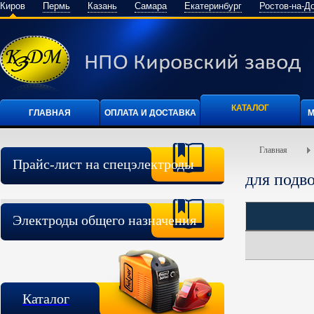
Киров
Пермь
Казань
Самара
Екатеринбург
Ростов-на-Д
КАТАЛОГ
ГЛАВНАЯ
ОПЛАТА И ДОСТАВКА
М
Главная
Прайс-лист на спецэлектроды
для подв
Электроды общего назначения
Каталог