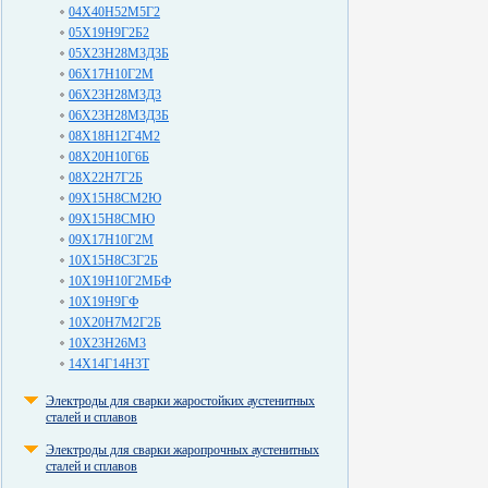
04Х40Н52М5Г2
05Х19Н9Г2Б2
05Х23Н28М3Д3Б
06Х17Н10Г2М
06Х23Н28М3Д3
06Х23Н28М3Д3Б
08Х18Н12Г4М2
08Х20Н10Г6Б
08Х22Н7Г2Б
09Х15Н8СМ2Ю
09Х15Н8СМЮ
09Х17Н10Г2М
10Х15Н8С3Г2Б
10Х19Н10Г2МБФ
10Х19Н9ГФ
10Х20Н7М2Г2Б
10Х23Н26М3
14Х14Г14Н3Т
Электроды для сварки жаростойких аустенитных
сталей и сплавов
Электроды для сварки жаропрочных аустенитных
сталей и сплавов