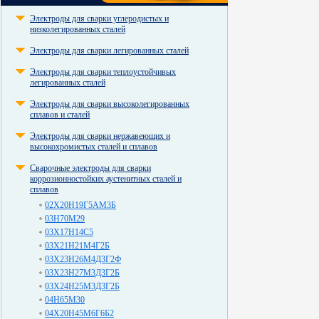
Электроды для сварки углеродистых и
низколегированных сталей
Электроды для сварки легированных сталей
Электроды для сварки теплоустойчивых
легированных сталей
Электроды для сварки высоколегированных
сплавов и сталей
Электроды для сварки нержавеющих и
высокохромистых сталей и сплавов
Сварочные электроды для сварки
коррозионностойких аустенитных сталей и
сплавов
02Х20Н19Г5АМ3Б
03Н70М29
03Х17Н14С5
03Х21Н21М4Г2Б
03Х23Н26М4Д3Г2Ф
03Х23Н27М3Д3Г2Б
03Х24Н25М3Д3Г2Б
04Н65М30
04Х20Н45М6Г6Б2