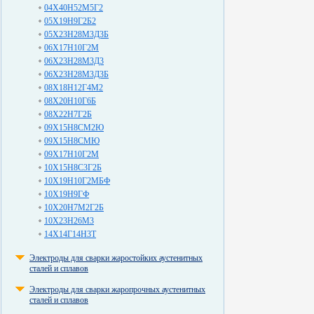
04Х40Н52М5Г2
05Х19Н9Г2Б2
05Х23Н28М3Д3Б
06Х17Н10Г2М
06Х23Н28М3Д3
06Х23Н28М3Д3Б
08Х18Н12Г4М2
08Х20Н10Г6Б
08Х22Н7Г2Б
09Х15Н8СМ2Ю
09Х15Н8СМЮ
09Х17Н10Г2М
10Х15Н8С3Г2Б
10Х19Н10Г2МБФ
10Х19Н9ГФ
10Х20Н7М2Г2Б
10Х23Н26М3
14Х14Г14Н3Т
Электроды для сварки жаростойких аустенитных
сталей и сплавов
Электроды для сварки жаропрочных аустенитных
сталей и сплавов