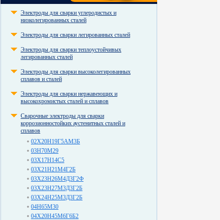
Электроды для сварки углеродистых и
низколегированных сталей
Электроды для сварки легированных сталей
Электроды для сварки теплоустойчивых
легированных сталей
Электроды для сварки высоколегированных
сплавов и сталей
Электроды для сварки нержавеющих и
высокохромистых сталей и сплавов
Сварочные электроды для сварки
коррозионностойких аустенитных сталей и
сплавов
02Х20Н19Г5АМ3Б
03Н70М29
03Х17Н14С5
03Х21Н21М4Г2Б
03Х23Н26М4Д3Г2Ф
03Х23Н27М3Д3Г2Б
03Х24Н25М3Д3Г2Б
04Н65М30
04Х20Н45М6Г6Б2