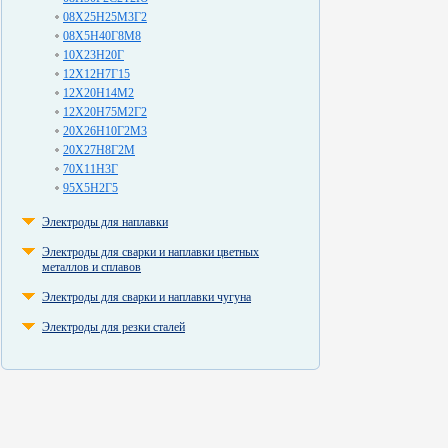
08Х25Н25М3Г2
08Х5Н40Г8М8
10Х23Н20Г
12Х12Н7Г15
12Х20Н14М2
12Х20Н75М2Г2
20Х26Н10Г2М3
20Х27Н8Г2М
70Х11Н3Г
95Х5Н2Г5
Электроды для наплавки
Электроды для сварки и наплавки цветных
металлов и сплавов
Электроды для сварки и наплавки чугуна
Электроды для резки сталей