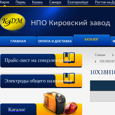
Киров
Пермь
Казань
Самара
Екатеринбург
Ростов-на-Д
КАТАЛОГ
ГЛАВНАЯ
ОПЛАТА И ДОСТАВКА
М
Главная
Прайс-лист на спецэлектроды
10Х18Н10Г
10Х18Н1
Электроды общего назначения
Каталог