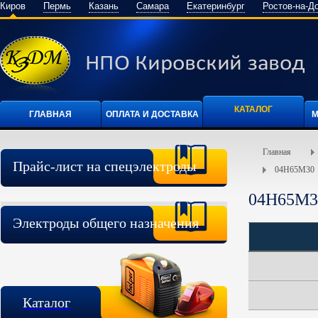
Киров
Пермь
Казань
Самара
Екатеринбург
Ростов-на-Д
КАТАЛОГ
ГЛАВНАЯ
ОПЛАТА И ДОСТАВКА
М
Главная
Прайс-лист на спецэлектроды
04Н65М30
04Н65М3
Электроды общего назначения
Каталог