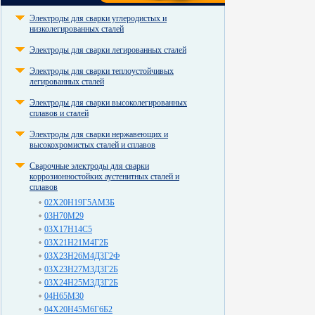
Электроды для сварки углеродистых и
низколегированных сталей
Электроды для сварки легированных сталей
Электроды для сварки теплоустойчивых
легированных сталей
Электроды для сварки высоколегированных
сплавов и сталей
Электроды для сварки нержавеющих и
высокохромистых сталей и сплавов
Сварочные электроды для сварки
коррозионностойких аустенитных сталей и
сплавов
02Х20Н19Г5АМ3Б
03Н70М29
03Х17Н14С5
03Х21Н21М4Г2Б
03Х23Н26М4Д3Г2Ф
03Х23Н27М3Д3Г2Б
03Х24Н25М3Д3Г2Б
04Н65М30
04Х20Н45М6Г6Б2