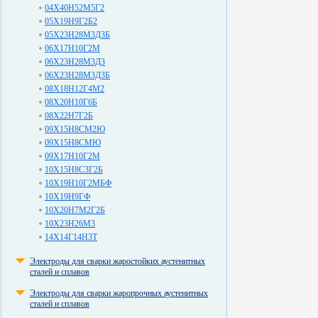
04Х40Н52М5Г2
05Х19Н9Г2Б2
05Х23Н28М3Д3Б
06Х17Н10Г2М
06Х23Н28М3Д3
06Х23Н28М3Д3Б
08Х18Н12Г4М2
08Х20Н10Г6Б
08Х22Н7Г2Б
09Х15Н8СМ2Ю
09Х15Н8СМЮ
09Х17Н10Г2М
10Х15Н8С3Г2Б
10Х19Н10Г2МБФ
10Х19Н9ГФ
10Х20Н7М2Г2Б
10Х23Н26М3
14Х14Г14Н3Т
Электроды для сварки жаростойких аустенитных
сталей и сплавов
Электроды для сварки жаропрочных аустенитных
сталей и сплавов