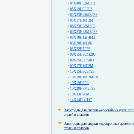
04Х40Н52М5Г2
05Х19Н9Г2Б2
05Х23Н28М3Д3Б
06Х17Н10Г2М
06Х23Н28М3Д3
06Х23Н28М3Д3Б
08Х18Н12Г4М2
08Х20Н10Г6Б
08Х22Н7Г2Б
09Х15Н8СМ2Ю
09Х15Н8СМЮ
09Х17Н10Г2М
10Х15Н8С3Г2Б
10Х19Н10Г2МБФ
10Х19Н9ГФ
10Х20Н7М2Г2Б
10Х23Н26М3
14Х14Г14Н3Т
Электроды для сварки жаростойких аустенит
сталей и сплавов
Электроды для сварки жаропрочных аустенит
сталей и сплавов