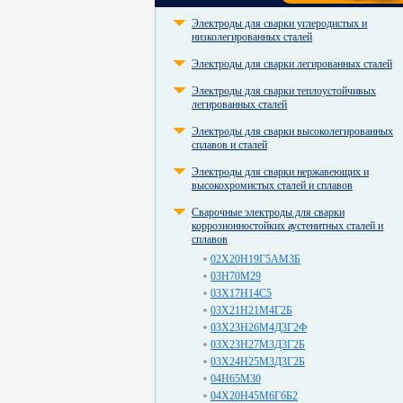
Электроды для сварки углеродистых и
низколегированных сталей
Электроды для сварки легированных сталей
Электроды для сварки теплоустойчивых
легированных сталей
Электроды для сварки высоколегированных
сплавов и сталей
Электроды для сварки нержавеющих и
высокохромистых сталей и сплавов
Сварочные электроды для сварки
коррозионностойких аустенитных сталей и
сплавов
02Х20Н19Г5АМ3Б
03Н70М29
03Х17Н14С5
03Х21Н21М4Г2Б
03Х23Н26М4Д3Г2Ф
03Х23Н27М3Д3Г2Б
03Х24Н25М3Д3Г2Б
04Н65М30
04Х20Н45М6Г6Б2