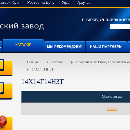
катеринбург
Ростов-на-Дону
Уфа
Иркутск
Г. КИРОВ, УЛ. ПАВЛА КОРЧА
КАТАЛОГ
А
МЫ РЕКОМЕНДУЕМ!
НАШИ ПАРТНЕРЫ
Главная
Каталог
Сварочные электроды для сварки ко
14Х14Г14Н3Т
14Х14Г14Н3Т
я
Марка эл-да
АНВ-3