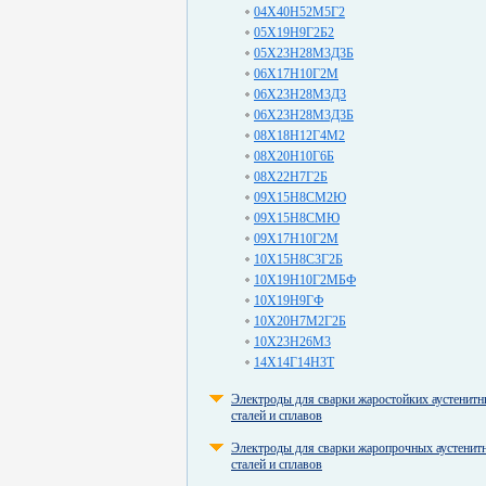
04Х40Н52М5Г2
05Х19Н9Г2Б2
05Х23Н28М3Д3Б
06Х17Н10Г2М
06Х23Н28М3Д3
06Х23Н28М3Д3Б
08Х18Н12Г4М2
08Х20Н10Г6Б
08Х22Н7Г2Б
09Х15Н8СМ2Ю
09Х15Н8СМЮ
09Х17Н10Г2М
10Х15Н8С3Г2Б
10Х19Н10Г2МБФ
10Х19Н9ГФ
10Х20Н7М2Г2Б
10Х23Н26М3
14Х14Г14Н3Т
Электроды для сварки жаростойких аустенит
сталей и сплавов
Электроды для сварки жаропрочных аустенит
сталей и сплавов