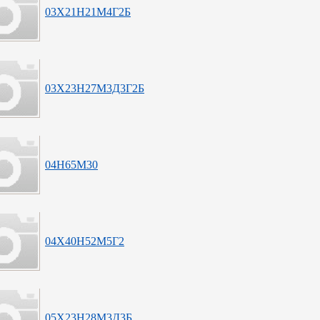
03Х21Н21М4Г2Б
03Х23Н27М3Д3Г2Б
04Н65М30
04Х40Н52М5Г2
05Х23Н28М3Д3Б