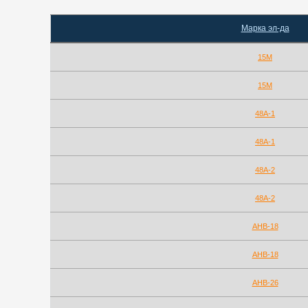
Марка эл-да
15М
15М
48А-1
48А-1
48А-2
48А-2
АНВ-18
АНВ-18
АНВ-26