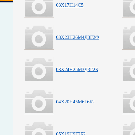
03Х17Н14С5
03Х23Н26М4Д3Г2Ф
03Х24Н25М3Д3Г2Б
04Х20Н45М6Г6Б2
05Х19Н9Г2Б2