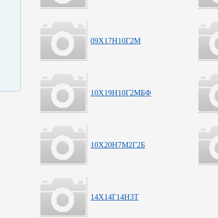
09Х17Н10Г2М
10Х19Н10Г2МБФ
10Х20Н7М2Г2Б
14Х14Г14Н3Т