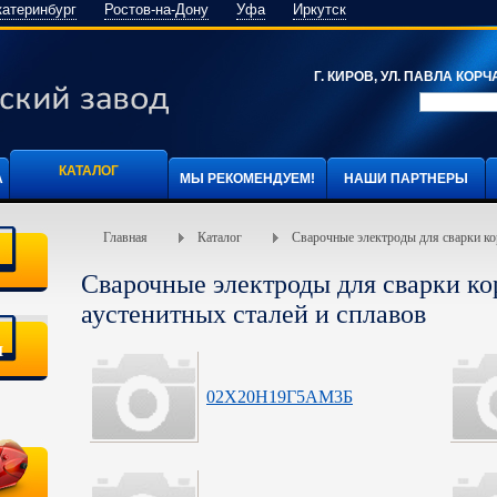
катеринбург
Ростов-на-Дону
Уфа
Иркутск
Г. КИРОВ, УЛ. ПАВЛА КОРЧА
КАТАЛОГ
А
МЫ РЕКОМЕНДУЕМ!
НАШИ ПАРТНЕРЫ
Главная
Каталог
Сварочные электроды для сварки ко
Сварочные электроды для сварки к
аустенитных сталей и сплавов
я
02Х20Н19Г5АМ3Б