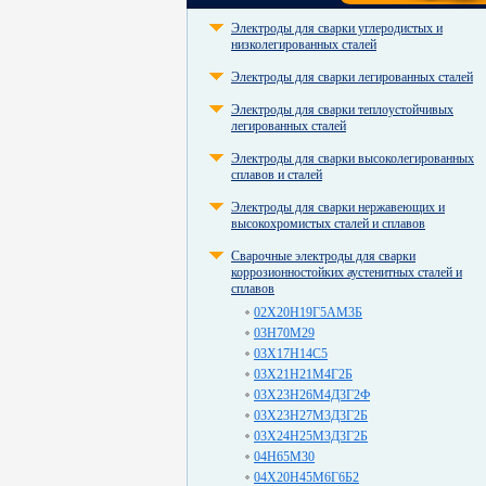
Электроды для сварки углеродистых и
низколегированных сталей
Электроды для сварки легированных сталей
Электроды для сварки теплоустойчивых
легированных сталей
Электроды для сварки высоколегированных
сплавов и сталей
Электроды для сварки нержавеющих и
высокохромистых сталей и сплавов
Сварочные электроды для сварки
коррозионностойких аустенитных сталей и
сплавов
02Х20Н19Г5АМ3Б
03Н70М29
03Х17Н14С5
03Х21Н21М4Г2Б
03Х23Н26М4Д3Г2Ф
03Х23Н27М3Д3Г2Б
03Х24Н25М3Д3Г2Б
04Н65М30
04Х20Н45М6Г6Б2