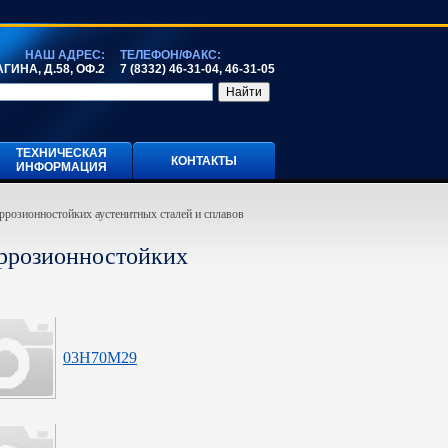
НАШ АДРЕС:
ТЕЛЕФОН/ФАКС:
ГИНА, Д.58, ОФ.2
7 (8332) 46-31-04, 46-31-05
ТЕХНИЧЕСКАЯ
КОНТАКТЫ
ИНФОРМАЦИЯ
ррозионностойких аустенитных сталей и сплавов
оррозионностойких
03Н70М29