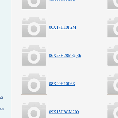
06Х17Н10Г2М
06Х23Н28М3Д3Б
08Х20Н10Г6Б
ных
ных
09Х15Н8СМ2Ю