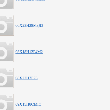
06Х23Н28М3Д3
08Х18Н12Г4М2
08Х22Н7Г2Б
09Х15Н8СМЮ