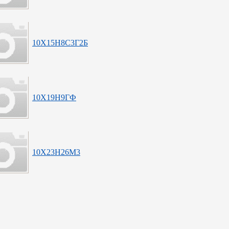
10Х15Н8С3Г2Б
10Х19Н9ГФ
10Х23Н26М3