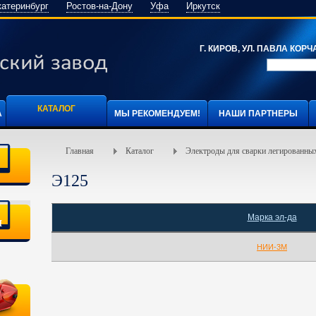
катеринбург
Ростов-на-Дону
Уфа
Иркутск
Г. КИРОВ, УЛ. ПАВЛА КОРЧА
КАТАЛОГ
А
МЫ РЕКОМЕНДУЕМ!
НАШИ ПАРТНЕРЫ
Главная
Каталог
Электроды для сварки легированных
Э125
Марка эл-да
я
НИИ-3М