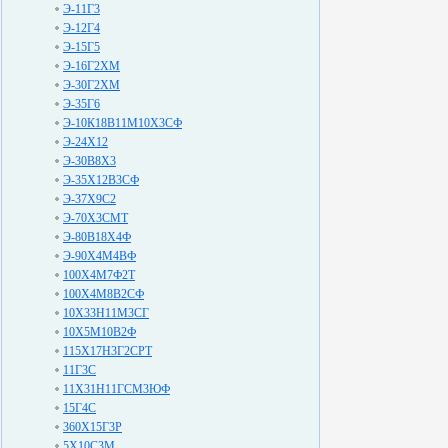
Э-11Г3
Э-12Г4
Э-15Г5
Э-16Г2ХМ
Э-30Г2ХМ
Э-35Г6
Э-10К18В11М10Х3СФ
Э-24Х12
Э-30В8Х3
Э-35Х12В3СФ
Э-37Х9С2
Э-70Х3СМТ
Э-80В18Х4Ф
Э-90Х4М4ВФ
100Х4М7Ф2Т
100Х4М8В2СФ
10Х33Н11М3СГ
10Х5М10В2Ф
115Х17Н3Г2СРТ
11Г3С
11Х31Н11ГСМ3ЮФ
15Г4С
360Х15Г3Р
5Х10С3М