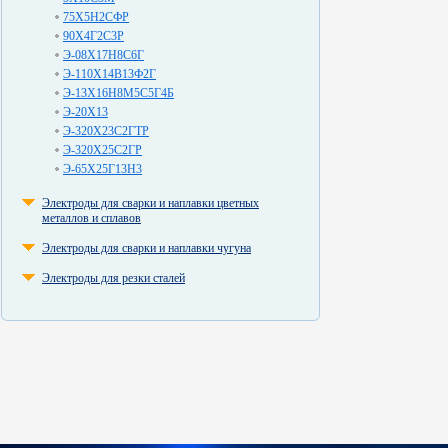
75Х5Н2СФР
90Х4Г2С3Р
Э-08Х17Н8С6Г
Э-110Х14В13Ф2Г
Э-13Х16Н8М5С5Г4Б
Э-20Х13
Э-320Х23С2ГТР
Э-320Х25С2ГР
Э-65Х25Г13Н3
Электроды для сварки и наплавки цветных
металлов и сплавов
Электроды для сварки и наплавки чугуна
Электроды для резки сталей