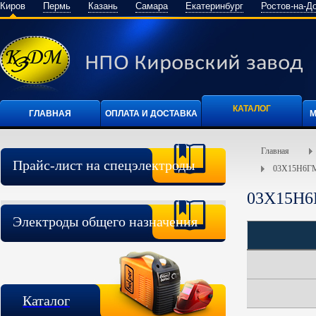
Киров
Пермь
Казань
Самара
Екатеринбург
Ростов-на-Д
КАТАЛОГ
ГЛАВНАЯ
ОПЛАТА И ДОСТАВКА
М
Главная
Прайс-лист на спецэлектроды
03Х15Н6Г
03Х15Н
Электроды общего назначения
Каталог