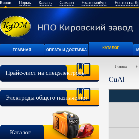
Киров
Пермь
Казань
Самара
Екатеринбург
Ростов-на-Д
КАТАЛОГ
ГЛАВНАЯ
ОПЛАТА И ДОСТАВКА
М
Главная
Прайс-лист на спецэлектроды
CuAl
Электроды общего назначения
Каталог